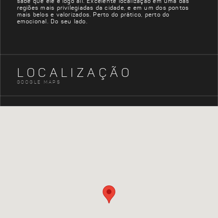
sabe que ele é logo ali. Excelente localização em uma das
regiões mais privilegiadas da cidade, e em um dos pontos
mais belos e valorizados. Perto do prático, perto do
emocional. Do seu lado.
LOCALIZAÇÃO
GOOGLE MAPS