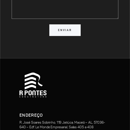
ENDEREÇO
R. José Soares Sobrinho, 119 Jatiúca, Maceió – AL, 57036-
640 – Edf. Le Monde Empresarial, Salas 405 a 408