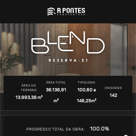
ÁREA TOTAL
TIPOLOGIA
ÁREA DO
UNIDADES
36.136,91
100,60 a
TERRENO
142
13.993,38 m²
m²
146,25m²
100.0%
PROGRESSO TOTAL DA OBRA: