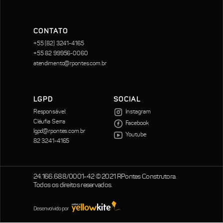
CONTATO
+55 (82) 3241-4165
+55 82 99956-0060
atendimento@rpontes.com.br
LGPD
SOCIAL
Responsável:
Instagram
Cléufia Serra
Facebook
lgpd@rpontes.com.br
Youtube
82 3241-4165
24.166.688/0001-42 © 2021 RPontes Construtora.
Todos os direitos reservados.